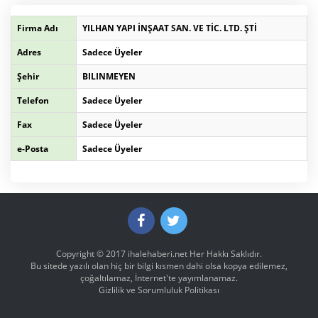
Firma Adı
YILHAN YAPI İNŞAAT SAN. VE TİC. LTD. ŞTİ
Adres
Sadece Üyeler
Şehir
BILINMEYEN
Telefon
Sadece Üyeler
Fax
Sadece Üyeler
e-Posta
Sadece Üyeler
Copyright © 2017
ihalehaberi.net
Her Hakkı Saklıdır.
Bu sitede yazılı olan hiç bir bilgi kısmen dahi olsa kopya edilemez,
çoğaltılamaz, İnternet'te yayımlanamaz.
Gizlilik ve Sorumluluk Politikası