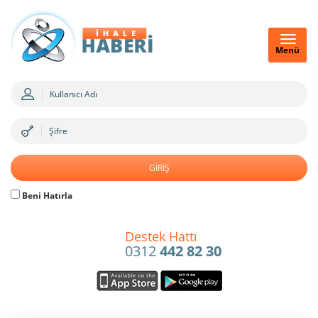
Menü
Beni Hatırla
Destek Hattı
0312
442 82 30