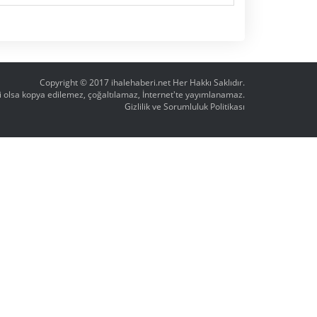
Copyright © 2017
ihalehaberi.net
Her Hakkı Saklıdır.
ahi olsa kopya edilemez, çoğaltılamaz, İnternet'te yayımlanamaz.
Gizlilik ve Sorumluluk Politikası