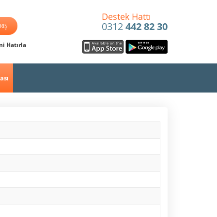
Destek Hattı
0312
442 82 30
i Hatırla
ası