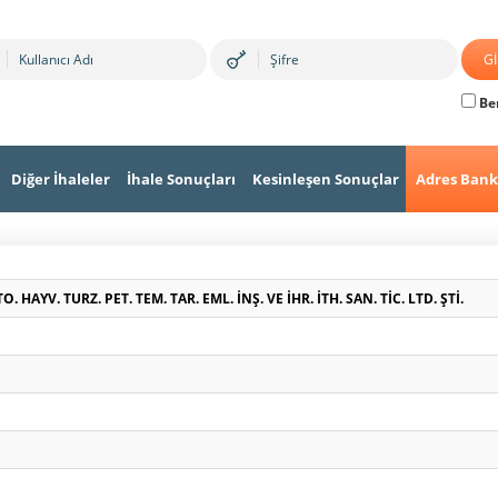
Ben
Diğer İhaleler
İhale Sonuçları
Kesinleşen Sonuçlar
Adres Bank
HAYV. TURZ. PET. TEM. TAR. EML. İNŞ. VE İHR. İTH. SAN. TİC. LTD. ŞTİ.