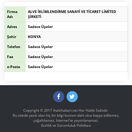
Firma
ALVE İKLİMLENDİRME SANAYİ VE TİCARET LİMİTED
Adı
ŞİRKETİ
Adres
Sadece Üyeler
Şehir
KONYA
Telefon
Sadece Üyeler
Fax
Sadece Üyeler
e-Posta
Sadece Üyeler
Copyright © 2017
ihalehaberi.net
Her Hakkı Saklıdır.
Bu sitede yazılı olan hiç bir bilgi kısmen dahi olsa kopya edilemez,
çoğaltılamaz, İnternet'te yayımlanamaz.
Gizlilik ve Sorumluluk Politikası