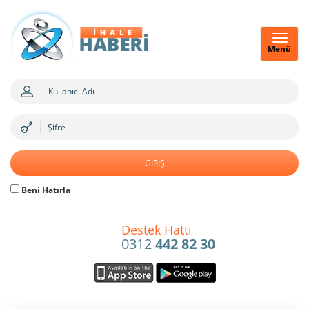
Menü
Beni Hatırla
Destek Hattı
0312
442 82 30