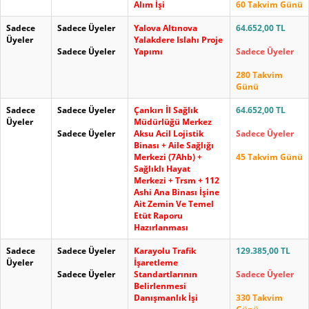
Alım İşi
60 Takvim Günü
Sadece
Sadece Üyeler
Yalova Altınova
64.652,00 TL
Üyeler
Yalakdere Islahı Proje
Sadece Üyeler
Yapımı
Sadece Üyeler
280 Takvim
Günü
Sadece
Sadece Üyeler
Çankırı İl Sağlık
64.652,00 TL
Üyeler
Müdürlüğü Merkez
Sadece Üyeler
Aksu Acil Lojistik
Sadece Üyeler
Binası + Aile Sağlığı
Merkezi (7Ahb) +
45 Takvim Günü
Sağlıklı Hayat
Merkezi + Trsm + 112
Ashi Ana Binası İşine
Ait Zemin Ve Temel
Etüt Raporu
Hazırlanması
Sadece
Sadece Üyeler
Karayolu Trafik
129.385,00 TL
Üyeler
İşaretleme
Sadece Üyeler
Standartlarının
Sadece Üyeler
Belirlenmesi
Danışmanlık İşi
330 Takvim