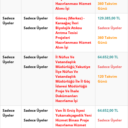
Hazırlanması Hizmet
360 Takvim
Alımı İşi
Günü
Sadece
Sadece Üyeler
Gömeç (Merkez) -
129.385,00 TL
Üyeler
Karaağaç İleri
Sadece Üyeler
Biyolojik Atıksu
Sadece Üyeler
Arıtma Tesisi
Projeleri
360 Takvim
Hazırlanması Hizmet
Günü
Alım İşi
Sadece
Sadece Üyeler
İl Nüfus Ve
64.652,00 TL
Üyeler
Vatandaşlık
Sadece Üyeler
Müdürlüğü,Yakutiye
Sadece Üyeler
İlçe Nüfus Ve
Vatandaşlık
120 Takvim
Müdürlüğü İle İl Göç
Günü
İdaresi Müdürlüğü
Proje Ve İhale
Dokümanları
Hazırlama İşi
Sadece
Sadece Üyeler
Van İli Erciş İlçesi
64.652,00 TL
Üyeler
Yukarıakçagedik Yeni
Sadece Üyeler
Hizmet Binası Proje
Sadece Üyeler
Hazırlama Hizmet