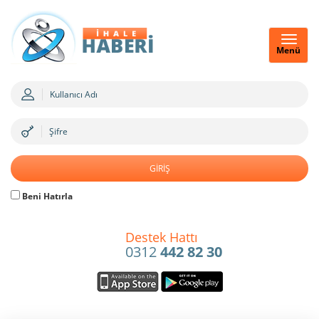
Menü
Beni Hatırla
Destek Hattı
0312
442 82 30