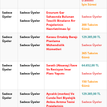
D.Bedeli
İşin Süresi
Sadece
Sadece Üyeler
Erzurum Gar
Üyeler
Sahasında Bulunan
Sadece Üyeler
Sadece Üyeler
Tescilli Binaların Rrr
Projelerinin
300 Takvim
Hazırlatılması İşi
Günü
Sadece
Sadece Üyeler
Karasu Ortaköy Barajı
129.385,00 TL
Üyeler
Planlama
Sadece Üyeler
Mühendislik
Sadece Üyeler
Hizmetleri
365 Takvim
Günü
Sadece
Sadece Üyeler
Saratlı (Aksaray) İlave
64.652,00 TL
Üyeler
Ve Revizyon İmar
Sadece Üyeler
Planı Yapımı
Sadece Üyeler
150 Takvim
Günü
Sadece
Sadece Üyeler
Ayvalık (merkez) Ve
129.385,00 TL
Üyeler
Cunda İleri Biyolojik
Sadece Üyeler
Atıksu Arıtma Tesisi
Sadece Üyeler
Projelerinin