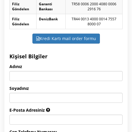
Filiz
Garanti
TR58 0006 2000 4080 0006
Göndelen
Bankası
2916 76
Filiz
DenizBank
TR44 0013 4000 0014 7557
Göndelen
8000 07
Kredi Kartı mail order formu
Kişisel Bilgiler
Adınız
Soyadınız
E-Posta Adresiniz
Cep Telefonu Numarası