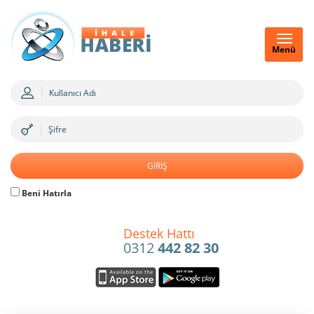
Menü
Beni Hatırla
Destek Hattı
0312
442 82 30