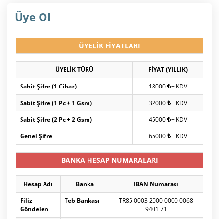
Üye Ol
ÜYELİK FİYATLARI
ÜYELİK TÜRÜ
FİYAT (YILLIK)
Sabit Şifre (1 Cihaz)
18000
+ KDV
Sabit Şifre (1 Pc + 1 Gsm)
32000
+ KDV
Sabit Şifre (2 Pc + 2 Gsm)
45000
+ KDV
Genel Şifre
65000
+ KDV
BANKA HESAP NUMARALARI
Hesap Adı
Banka
IBAN Numarası
Filiz
Teb Bankası
TR85 0003 2000 0000 0068
Göndelen
9401 71