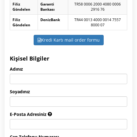
Filiz
Garanti
TR58 0006 2000 4080 0006
Göndelen
Bankası
2916 76
Filiz
DenizBank
TR44 0013 4000 0014 7557
Göndelen
8000 07
Kredi Kartı mail order formu
Kişisel Bilgiler
Adınız
Soyadınız
E-Posta Adresiniz
Cep Telefonu Numarası