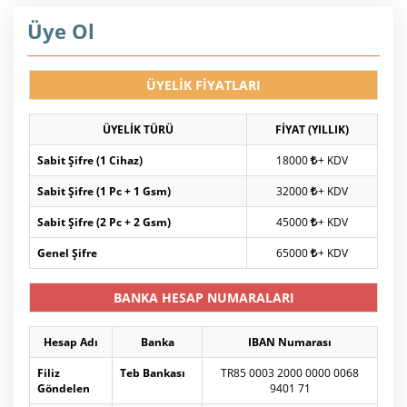
Üye Ol
ÜYELİK FİYATLARI
ÜYELİK TÜRÜ
FİYAT (YILLIK)
Sabit Şifre (1 Cihaz)
18000
+ KDV
Sabit Şifre (1 Pc + 1 Gsm)
32000
+ KDV
Sabit Şifre (2 Pc + 2 Gsm)
45000
+ KDV
Genel Şifre
65000
+ KDV
BANKA HESAP NUMARALARI
Hesap Adı
Banka
IBAN Numarası
Filiz
Teb Bankası
TR85 0003 2000 0000 0068
Göndelen
9401 71