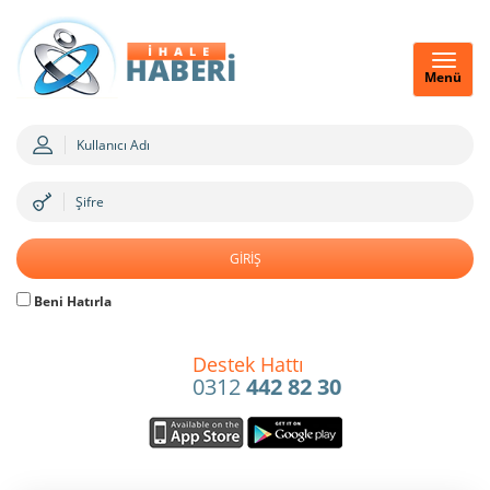
Menü
Beni Hatırla
Destek Hattı
0312
442 82 30