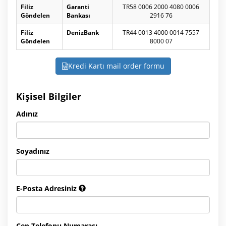
Filiz
Garanti
TR58 0006 2000 4080 0006
Göndelen
Bankası
2916 76
Filiz
DenizBank
TR44 0013 4000 0014 7557
Göndelen
8000 07
Kredi Kartı mail order formu
Kişisel Bilgiler
Adınız
Soyadınız
E-Posta Adresiniz
Cep Telefonu Numarası