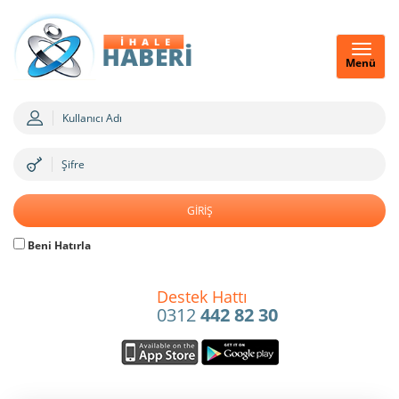
Menü
Beni Hatırla
Destek Hattı
0312
442 82 30