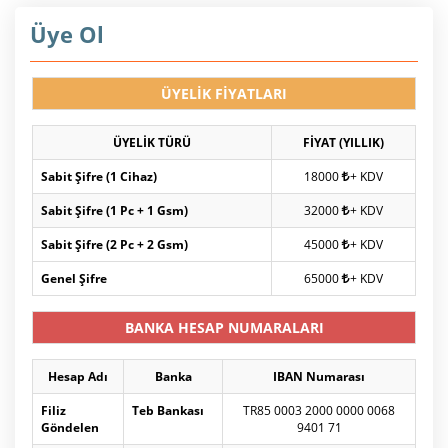
Üye Ol
ÜYELİK FİYATLARI
ÜYELİK TÜRÜ
FİYAT (YILLIK)
Sabit Şifre (1 Cihaz)
18000
+ KDV
Sabit Şifre (1 Pc + 1 Gsm)
32000
+ KDV
Sabit Şifre (2 Pc + 2 Gsm)
45000
+ KDV
Genel Şifre
65000
+ KDV
BANKA HESAP NUMARALARI
Hesap Adı
Banka
IBAN Numarası
Filiz
Teb Bankası
TR85 0003 2000 0000 0068
Göndelen
9401 71