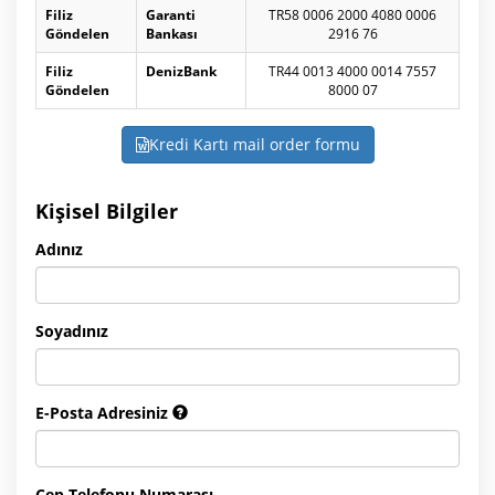
Filiz
Garanti
TR58 0006 2000 4080 0006
Göndelen
Bankası
2916 76
Filiz
DenizBank
TR44 0013 4000 0014 7557
Göndelen
8000 07
Kredi Kartı mail order formu
Kişisel Bilgiler
Adınız
Soyadınız
E-Posta Adresiniz
Cep Telefonu Numarası