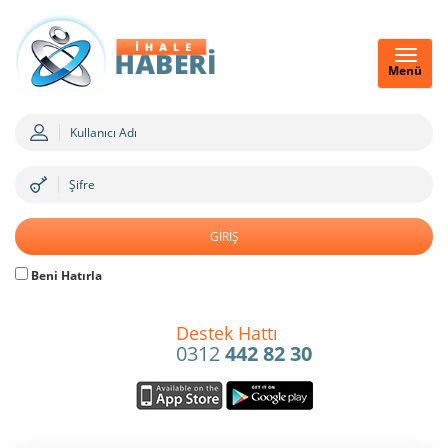
Menü
Beni Hatırla
Destek Hattı
0312
442 82 30