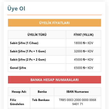
Üye Ol
ÜYELİK FİYATLARI
ÜYELİK TÜRÜ
FİYAT (YILLIK)
Sabit Şifre (1 Cihaz)
18000
+ KDV
Sabit Şifre (1 Pc + 1 Gsm)
32000
+ KDV
Sabit Şifre (2 Pc + 2 Gsm)
45000
+ KDV
Genel Şifre
65000
+ KDV
BANKA HESAP NUMARALARI
Hesap Adı
Banka
IBAN Numarası
Filiz
Teb Bankası
TR85 0003 2000 0000 0068
Göndelen
9401 71