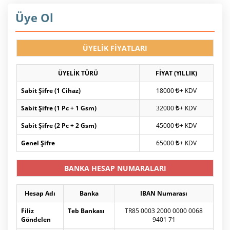
Üye Ol
ÜYELİK FİYATLARI
ÜYELİK TÜRÜ
FİYAT (YILLIK)
Sabit Şifre (1 Cihaz)
18000
+ KDV
Sabit Şifre (1 Pc + 1 Gsm)
32000
+ KDV
Sabit Şifre (2 Pc + 2 Gsm)
45000
+ KDV
Genel Şifre
65000
+ KDV
BANKA HESAP NUMARALARI
Hesap Adı
Banka
IBAN Numarası
Filiz
Teb Bankası
TR85 0003 2000 0000 0068
Göndelen
9401 71