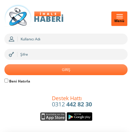
Menü
Beni Hatırla
Destek Hattı
0312
442 82 30