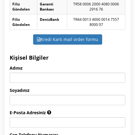
Filiz
Garanti
TR58 0006 2000 4080 0006
Göndelen
Bankası
2916 76
Filiz
DenizBank
TR44 0013 4000 0014 7557
Göndelen
8000 07
Kredi Kartı mail order formu
Kişisel Bilgiler
Adınız
Soyadınız
E-Posta Adresiniz
Cep Telefonu Numarası