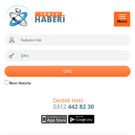
Menü
Beni Hatırla
Destek Hattı
0312
442 82 30