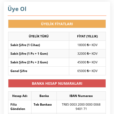
Üye Ol
ÜYELİK FİYATLARI
ÜYELİK TÜRÜ
FİYAT (YILLIK)
Sabit Şifre (1 Cihaz)
18000
+ KDV
Sabit Şifre (1 Pc + 1 Gsm)
32000
+ KDV
Sabit Şifre (2 Pc + 2 Gsm)
45000
+ KDV
Genel Şifre
65000
+ KDV
BANKA HESAP NUMARALARI
Hesap Adı
Banka
IBAN Numarası
Filiz
Teb Bankası
TR85 0003 2000 0000 0068
Göndelen
9401 71