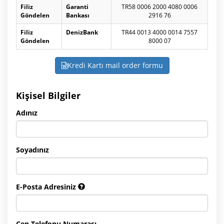
Filiz
Garanti
TR58 0006 2000 4080 0006
Göndelen
Bankası
2916 76
Filiz
DenizBank
TR44 0013 4000 0014 7557
Göndelen
8000 07
Kredi Kartı mail order formu
Kişisel Bilgiler
Adınız
Soyadınız
E-Posta Adresiniz
Cep Telefonu Numarası