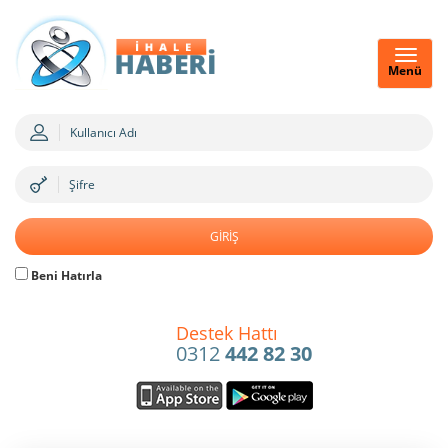
Menü
Beni Hatırla
Destek Hattı
0312
442 82 30