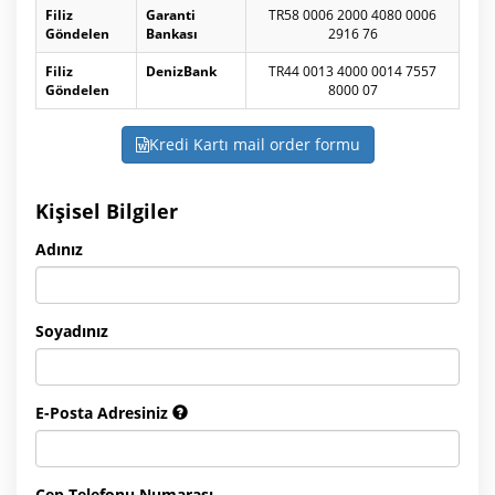
Filiz
Garanti
TR58 0006 2000 4080 0006
Göndelen
Bankası
2916 76
Filiz
DenizBank
TR44 0013 4000 0014 7557
Göndelen
8000 07
Kredi Kartı mail order formu
Kişisel Bilgiler
Adınız
Soyadınız
E-Posta Adresiniz
Cep Telefonu Numarası