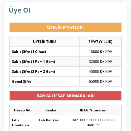
Üye Ol
ÜYELİK FİYATLARI
ÜYELİK TÜRÜ
FİYAT (YILLIK)
Sabit Şifre (1 Cihaz)
18000
+ KDV
Sabit Şifre (1 Pc + 1 Gsm)
32000
+ KDV
Sabit Şifre (2 Pc + 2 Gsm)
45000
+ KDV
Genel Şifre
65000
+ KDV
BANKA HESAP NUMARALARI
Hesap Adı
Banka
IBAN Numarası
Filiz
Teb Bankası
TR85 0003 2000 0000 0068
Göndelen
9401 71