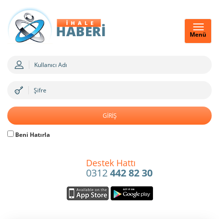
Menü
Beni Hatırla
Destek Hattı
0312
442 82 30