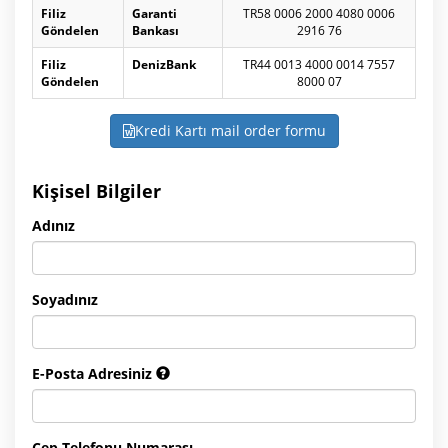
Filiz
Garanti
TR58 0006 2000 4080 0006
Göndelen
Bankası
2916 76
Filiz
DenizBank
TR44 0013 4000 0014 7557
Göndelen
8000 07
Kredi Kartı mail order formu
Kişisel Bilgiler
Adınız
Soyadınız
E-Posta Adresiniz
Cep Telefonu Numarası