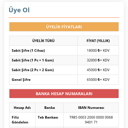
Üye Ol
ÜYELİK FİYATLARI
ÜYELİK TÜRÜ
FİYAT (YILLIK)
Sabit Şifre (1 Cihaz)
18000
+ KDV
Sabit Şifre (1 Pc + 1 Gsm)
32000
+ KDV
Sabit Şifre (2 Pc + 2 Gsm)
45000
+ KDV
Genel Şifre
65000
+ KDV
BANKA HESAP NUMARALARI
Hesap Adı
Banka
IBAN Numarası
Filiz
Teb Bankası
TR85 0003 2000 0000 0068
Göndelen
9401 71