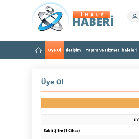
Üye Ol
İletişim
Yapım ve Hizmet İhaleleri
Üye Ol
ÜY
Sabit Şifre (1 Cihaz)