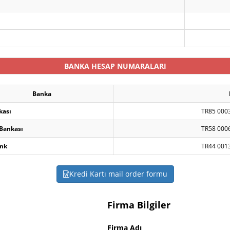
BANKA HESAP NUMARALARI
Banka
kası
TR85 000
 Bankası
TR58 000
nk
TR44 001
Kredi Kartı mail order formu
Firma Bilgiler
Firma Adı