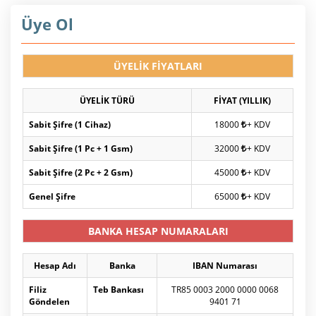
Üye Ol
ÜYELİK FİYATLARI
ÜYELİK TÜRÜ
FİYAT (YILLIK)
Sabit Şifre (1 Cihaz)
18000
+ KDV
Sabit Şifre (1 Pc + 1 Gsm)
32000
+ KDV
Sabit Şifre (2 Pc + 2 Gsm)
45000
+ KDV
Genel Şifre
65000
+ KDV
BANKA HESAP NUMARALARI
Hesap Adı
Banka
IBAN Numarası
Filiz
Teb Bankası
TR85 0003 2000 0000 0068
Göndelen
9401 71