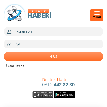
Menü
Beni Hatırla
Destek Hattı
0312
442 82 30