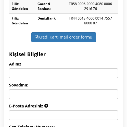
Filiz
Garanti
TR58 0006 2000 4080 0006
Göndelen
Bankası
2916 76
Filiz
DenizBank
TR44 0013 4000 0014 7557
Göndelen
8000 07
Kredi Kartı mail order formu
Kişisel Bilgiler
Adınız
Soyadınız
E-Posta Adresiniz
Cep Telefonu Numarası