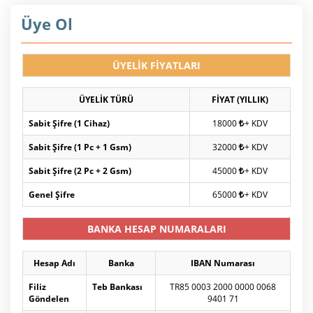
Üye Ol
ÜYELİK FİYATLARI
ÜYELİK TÜRÜ
FİYAT (YILLIK)
Sabit Şifre (1 Cihaz)
18000
+ KDV
Sabit Şifre (1 Pc + 1 Gsm)
32000
+ KDV
Sabit Şifre (2 Pc + 2 Gsm)
45000
+ KDV
Genel Şifre
65000
+ KDV
BANKA HESAP NUMARALARI
Hesap Adı
Banka
IBAN Numarası
Filiz
Teb Bankası
TR85 0003 2000 0000 0068
Göndelen
9401 71