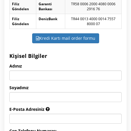
Filiz
Garanti
TR58 0006 2000 4080 0006
Göndelen
Bankası
2916 76
Filiz
DenizBank
TR44 0013 4000 0014 7557
Göndelen
8000 07
Kredi Kartı mail order formu
Kişisel Bilgiler
Adınız
Soyadınız
E-Posta Adresiniz
Cep Telefonu Numarası