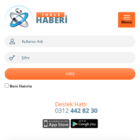
Menü
Beni Hatırla
Destek Hattı
0312
442 82 30