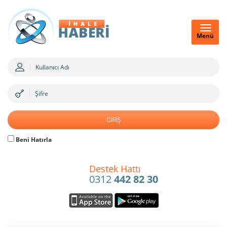
Menü
Beni Hatırla
Destek Hattı
0312
442 82 30