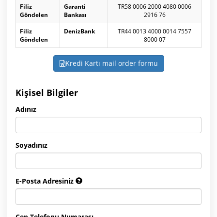
Filiz
Garanti
TR58 0006 2000 4080 0006
Göndelen
Bankası
2916 76
Filiz
DenizBank
TR44 0013 4000 0014 7557
Göndelen
8000 07
Kredi Kartı mail order formu
Kişisel Bilgiler
Adınız
Soyadınız
E-Posta Adresiniz
Cep Telefonu Numarası