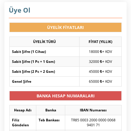
Üye Ol
ÜYELİK FİYATLARI
ÜYELİK TÜRÜ
FİYAT (YILLIK)
Sabit Şifre (1 Cihaz)
18000
+ KDV
Sabit Şifre (1 Pc + 1 Gsm)
32000
+ KDV
Sabit Şifre (2 Pc + 2 Gsm)
45000
+ KDV
Genel Şifre
65000
+ KDV
BANKA HESAP NUMARALARI
Hesap Adı
Banka
IBAN Numarası
Filiz
Teb Bankası
TR85 0003 2000 0000 0068
Göndelen
9401 71