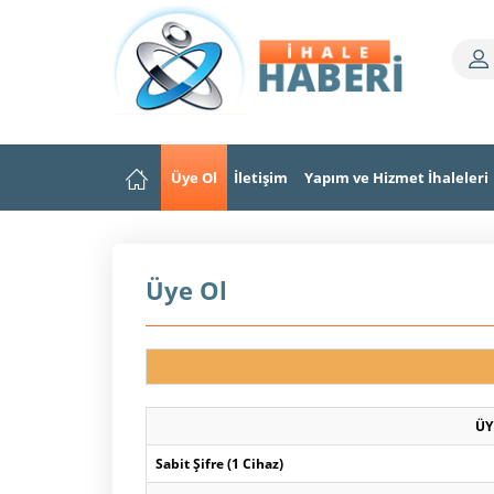
Üye Ol
İletişim
Yapım ve Hizmet İhaleleri
Üye Ol
ÜY
Sabit Şifre (1 Cihaz)