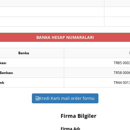
BANKA HESAP NUMARALARI
Banka
kası
TR85 000
 Bankası
TR58 000
nk
TR44 001
Kredi Kartı mail order formu
Firma Bilgiler
Firma Adı