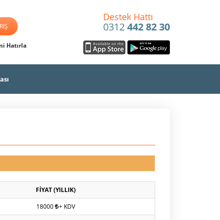
Destek Hattı
0312
442 82 30
i Hatırla
ası
FİYAT (YILLIK)
18000
+ KDV