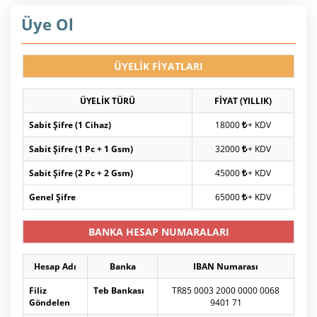
Üye Ol
ÜYELİK FİYATLARI
ÜYELİK TÜRÜ
FİYAT (YILLIK)
Sabit Şifre (1 Cihaz)
18000
+ KDV
Sabit Şifre (1 Pc + 1 Gsm)
32000
+ KDV
Sabit Şifre (2 Pc + 2 Gsm)
45000
+ KDV
Genel Şifre
65000
+ KDV
BANKA HESAP NUMARALARI
Hesap Adı
Banka
IBAN Numarası
Filiz
Teb Bankası
TR85 0003 2000 0000 0068
Göndelen
9401 71