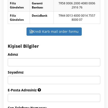
Filiz
Garanti
TR58 0006 2000 4080 0006
Göndelen
Bankası
2916 76
Filiz
DenizBank
TR44 0013 4000 0014 7557
Göndelen
8000 07
Kredi Kartı mail order formu
Kişisel Bilgiler
Adınız
Soyadınız
E-Posta Adresiniz
Cep Telefonu Numarası