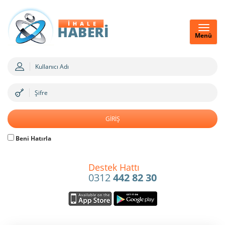
Menü
Beni Hatırla
Destek Hattı
0312
442 82 30