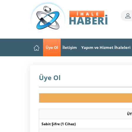
Üye Ol
İletişim
Yapım ve Hizmet İhaleleri
Üye Ol
ÜY
Sabit Şifre (1 Cihaz)