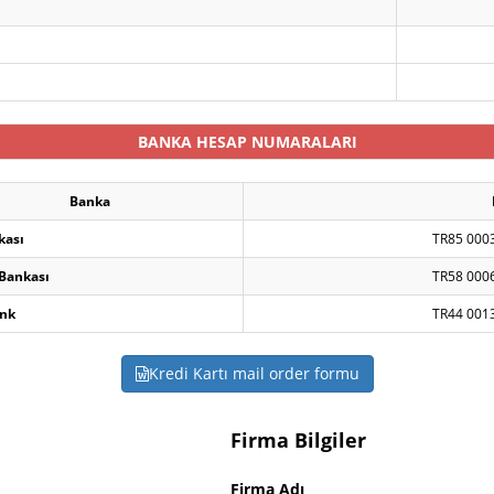
BANKA HESAP NUMARALARI
Banka
kası
TR85 000
 Bankası
TR58 000
nk
TR44 001
Kredi Kartı mail order formu
Firma Bilgiler
Firma Adı