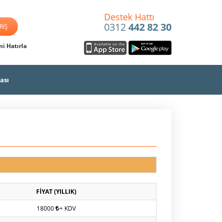
Destek Hattı
0312
442 82 30
i Hatırla
ası
FİYAT (YILLIK)
18000
+ KDV