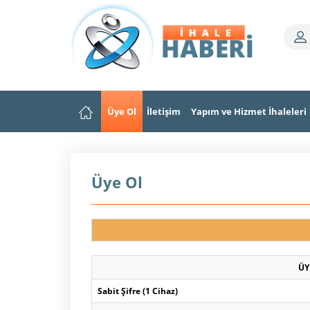
Üye Ol
İletişim
Yapım ve Hizmet İhaleleri
Üye Ol
ÜY
Sabit Şifre (1 Cihaz)