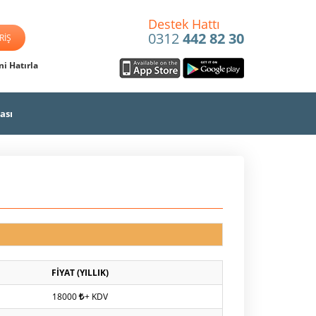
Destek Hattı
0312
442 82 30
i Hatırla
ası
FİYAT (YILLIK)
18000
+ KDV