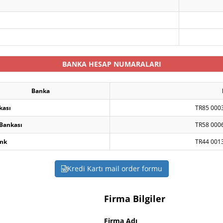
BANKA HESAP NUMARALARI
Banka
kası
TR85 000
 Bankası
TR58 000
nk
TR44 001
Kredi Kartı mail order formu
Firma Bilgiler
Firma Adı