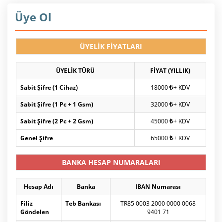
Üye Ol
ÜYELİK FİYATLARI
ÜYELİK TÜRÜ
FİYAT (YILLIK)
Sabit Şifre (1 Cihaz)
18000
+ KDV
Sabit Şifre (1 Pc + 1 Gsm)
32000
+ KDV
Sabit Şifre (2 Pc + 2 Gsm)
45000
+ KDV
Genel Şifre
65000
+ KDV
BANKA HESAP NUMARALARI
Hesap Adı
Banka
IBAN Numarası
Filiz
Teb Bankası
TR85 0003 2000 0000 0068
Göndelen
9401 71