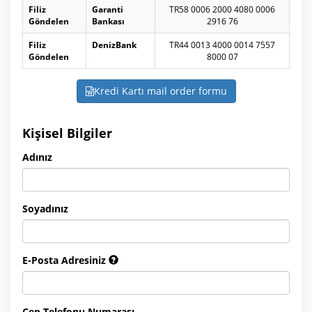
Filiz
Garanti
TR58 0006 2000 4080 0006
Göndelen
Bankası
2916 76
Filiz
DenizBank
TR44 0013 4000 0014 7557
Göndelen
8000 07
Kredi Kartı mail order formu
Kişisel Bilgiler
Adınız
Soyadınız
E-Posta Adresiniz
Cep Telefonu Numarası