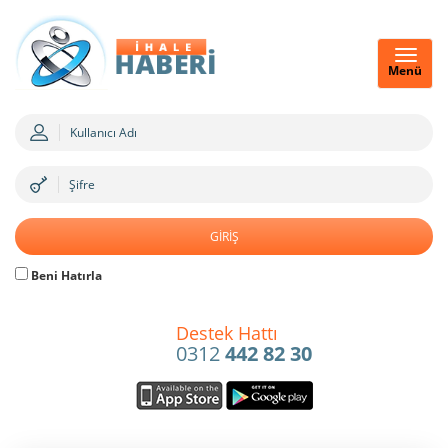
Menü
Beni Hatırla
Destek Hattı
0312
442 82 30