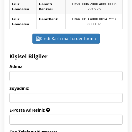
Filiz
Garanti
TR58 0006 2000 4080 0006
Göndelen
Bankası
2916 76
Filiz
DenizBank
TR44 0013 4000 0014 7557
Göndelen
8000 07
Kredi Kartı mail order formu
Kişisel Bilgiler
Adınız
Soyadınız
E-Posta Adresiniz
Cep Telefonu Numarası