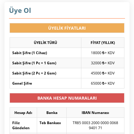
Üye Ol
ÜYELİK FİYATLARI
ÜYELİK TÜRÜ
FİYAT (YILLIK)
Sabit Şifre (1 Cihaz)
18000
+ KDV
Sabit Şifre (1 Pc + 1 Gsm)
32000
+ KDV
Sabit Şifre (2 Pc + 2 Gsm)
45000
+ KDV
Genel Şifre
65000
+ KDV
BANKA HESAP NUMARALARI
Hesap Adı
Banka
IBAN Numarası
Filiz
Teb Bankası
TR85 0003 2000 0000 0068
Göndelen
9401 71