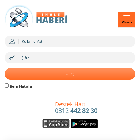
Menü
Beni Hatırla
Destek Hattı
0312
442 82 30