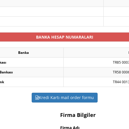
BANKA HESAP NUMARALARI
Banka
kası
TR85 000
 Bankası
TR58 000
nk
TR44 001
Kredi Kartı mail order formu
Firma Bilgiler
Firma Adı