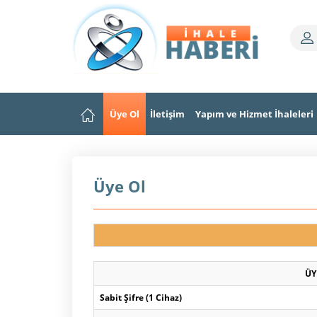
Üye Ol
İletişim
Yapım ve Hizmet İhaleleri
Üye Ol
ÜY
Sabit Şifre (1 Cihaz)