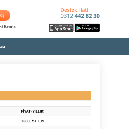
Destek Hattı
0312
442 82 30
i Hatırla
ası
FİYAT (YILLIK)
18000
+ KDV