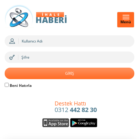
Menü
Beni Hatırla
Destek Hattı
0312
442 82 30