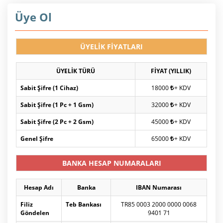
Üye Ol
ÜYELİK FİYATLARI
ÜYELİK TÜRÜ
FİYAT (YILLIK)
Sabit Şifre (1 Cihaz)
18000
+ KDV
Sabit Şifre (1 Pc + 1 Gsm)
32000
+ KDV
Sabit Şifre (2 Pc + 2 Gsm)
45000
+ KDV
Genel Şifre
65000
+ KDV
BANKA HESAP NUMARALARI
Hesap Adı
Banka
IBAN Numarası
Filiz
Teb Bankası
TR85 0003 2000 0000 0068
Göndelen
9401 71