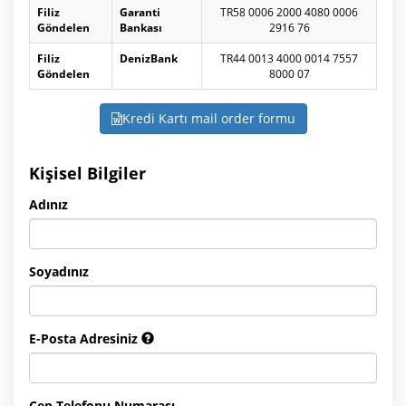
Filiz
Garanti
TR58 0006 2000 4080 0006
Göndelen
Bankası
2916 76
Filiz
DenizBank
TR44 0013 4000 0014 7557
Göndelen
8000 07
Kredi Kartı mail order formu
Kişisel Bilgiler
Adınız
Soyadınız
E-Posta Adresiniz
Cep Telefonu Numarası