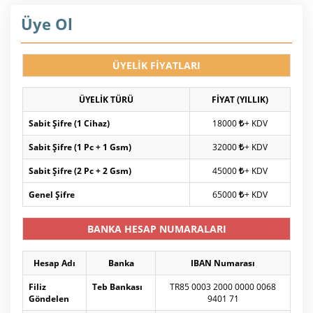
Üye Ol
ÜYELİK FİYATLARI
ÜYELİK TÜRÜ
FİYAT (YILLIK)
Sabit Şifre (1 Cihaz)
18000
+ KDV
Sabit Şifre (1 Pc + 1 Gsm)
32000
+ KDV
Sabit Şifre (2 Pc + 2 Gsm)
45000
+ KDV
Genel Şifre
65000
+ KDV
BANKA HESAP NUMARALARI
Hesap Adı
Banka
IBAN Numarası
Filiz
Teb Bankası
TR85 0003 2000 0000 0068
Göndelen
9401 71