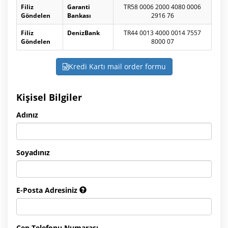
Filiz
Garanti
TR58 0006 2000 4080 0006
Göndelen
Bankası
2916 76
Filiz
DenizBank
TR44 0013 4000 0014 7557
Göndelen
8000 07
Kredi Kartı mail order formu
Kişisel Bilgiler
Adınız
Soyadınız
E-Posta Adresiniz
Cep Telefonu Numarası