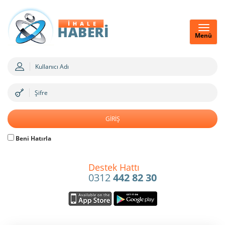
Menü
Beni Hatırla
Destek Hattı
0312
442 82 30