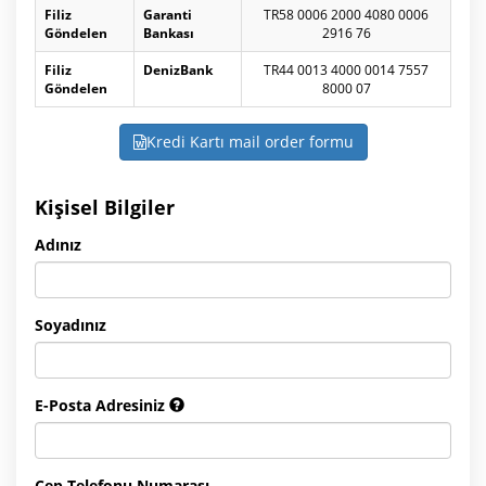
Filiz
Garanti
TR58 0006 2000 4080 0006
Göndelen
Bankası
2916 76
Filiz
DenizBank
TR44 0013 4000 0014 7557
Göndelen
8000 07
Kredi Kartı mail order formu
Kişisel Bilgiler
Adınız
Soyadınız
E-Posta Adresiniz
Cep Telefonu Numarası