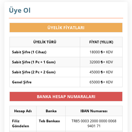
Üye Ol
ÜYELİK FİYATLARI
ÜYELİK TÜRÜ
FİYAT (YILLIK)
Sabit Şifre (1 Cihaz)
18000
+ KDV
Sabit Şifre (1 Pc + 1 Gsm)
32000
+ KDV
Sabit Şifre (2 Pc + 2 Gsm)
45000
+ KDV
Genel Şifre
65000
+ KDV
BANKA HESAP NUMARALARI
Hesap Adı
Banka
IBAN Numarası
Filiz
Teb Bankası
TR85 0003 2000 0000 0068
Göndelen
9401 71