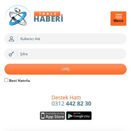
Menü
Beni Hatırla
Destek Hattı
0312
442 82 30