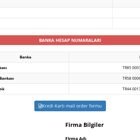
BANKA HESAP NUMARALARI
Banka
kası
TR85 000
 Bankası
TR58 000
nk
TR44 001
Kredi Kartı mail order formu
Firma Bilgiler
Firma Adı