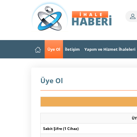
Üye Ol
İletişim
Yapım ve Hizmet İhaleleri
Üye Ol
ÜY
Sabit Şifre (1 Cihaz)