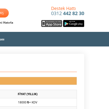
Destek Hattı
0312
442 82 30
i Hatırla
ası
FİYAT (YILLIK)
18000
+ KDV