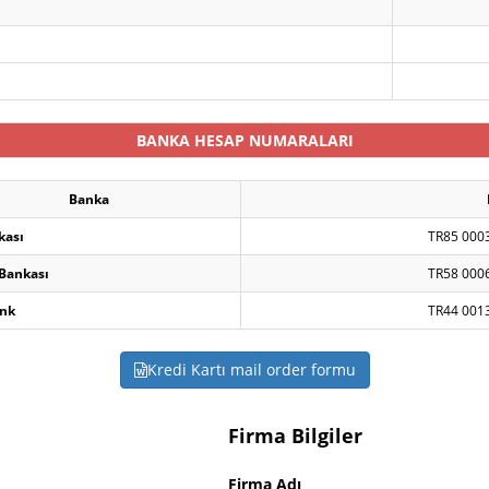
BANKA HESAP NUMARALARI
Banka
kası
TR85 000
 Bankası
TR58 000
nk
TR44 001
Kredi Kartı mail order formu
Firma Bilgiler
Firma Adı