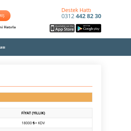
Destek Hattı
0312
442 82 30
i Hatırla
ası
FİYAT (YILLIK)
18000
+ KDV