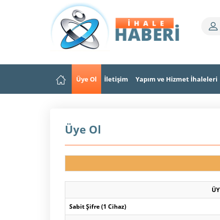
Üye Ol
İletişim
Yapım ve Hizmet İhaleleri
Üye Ol
ÜY
Sabit Şifre (1 Cihaz)