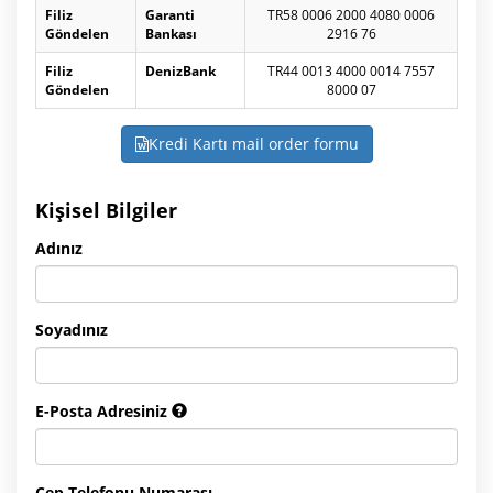
Filiz
Garanti
TR58 0006 2000 4080 0006
Göndelen
Bankası
2916 76
Filiz
DenizBank
TR44 0013 4000 0014 7557
Göndelen
8000 07
Kredi Kartı mail order formu
Kişisel Bilgiler
Adınız
Soyadınız
E-Posta Adresiniz
Cep Telefonu Numarası