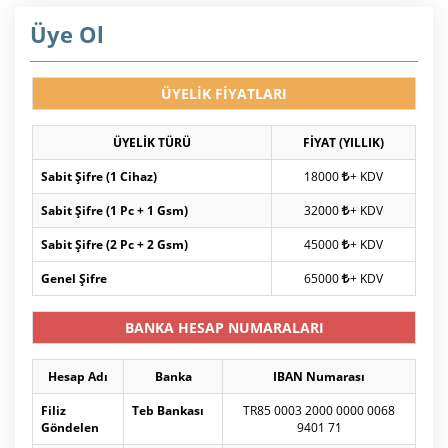
Üye Ol
ÜYELİK FİYATLARI
ÜYELİK TÜRÜ
FİYAT (YILLIK)
Sabit Şifre (1 Cihaz)
18000
+ KDV
Sabit Şifre (1 Pc + 1 Gsm)
32000
+ KDV
Sabit Şifre (2 Pc + 2 Gsm)
45000
+ KDV
Genel Şifre
65000
+ KDV
BANKA HESAP NUMARALARI
Hesap Adı
Banka
IBAN Numarası
Filiz
Teb Bankası
TR85 0003 2000 0000 0068
Göndelen
9401 71