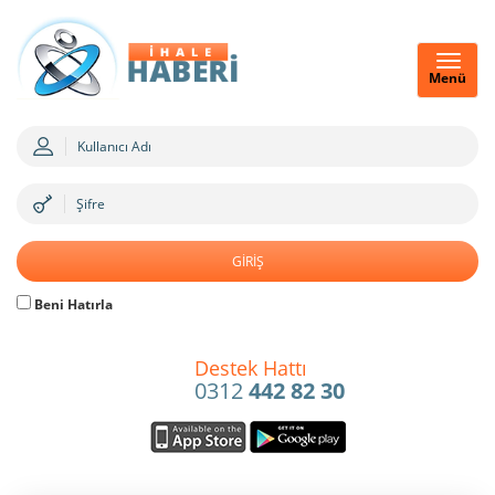
Menü
Beni Hatırla
Destek Hattı
0312
442 82 30