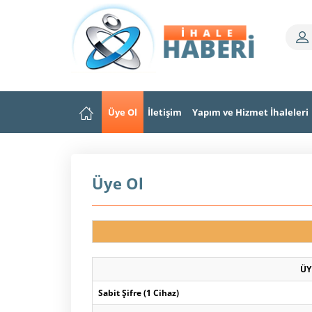
Üye Ol
İletişim
Yapım ve Hizmet İhaleleri
Üye Ol
ÜY
Sabit Şifre (1 Cihaz)