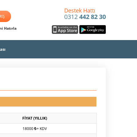
Destek Hattı
0312
442 82 30
i Hatırla
ası
FİYAT (YILLIK)
18000
+ KDV