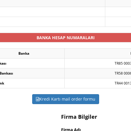
BANKA HESAP NUMARALARI
Banka
kası
TR85 000
 Bankası
TR58 000
nk
TR44 001
Kredi Kartı mail order formu
Firma Bilgiler
Firma Adı