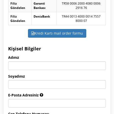
Filiz
Garanti
TR58 0006 2000 4080 0006
Göndelen
Bankası
2916 76
Filiz
DenizBank
TR44 0013 4000 0014 7557
Göndelen
8000 07
Kredi Kartı mail order formu
Kişisel Bilgiler
Adınız
Soyadınız
E-Posta Adresiniz
Cep Telefonu Numarası