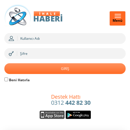
Menü
Beni Hatırla
Destek Hattı
0312
442 82 30