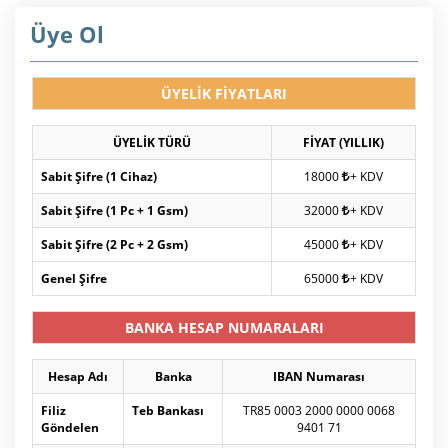
Üye Ol
ÜYELİK FİYATLARI
ÜYELİK TÜRÜ
FİYAT (YILLIK)
Sabit Şifre (1 Cihaz)
18000
+ KDV
Sabit Şifre (1 Pc + 1 Gsm)
32000
+ KDV
Sabit Şifre (2 Pc + 2 Gsm)
45000
+ KDV
Genel Şifre
65000
+ KDV
BANKA HESAP NUMARALARI
Hesap Adı
Banka
IBAN Numarası
Filiz
Teb Bankası
TR85 0003 2000 0000 0068
Göndelen
9401 71