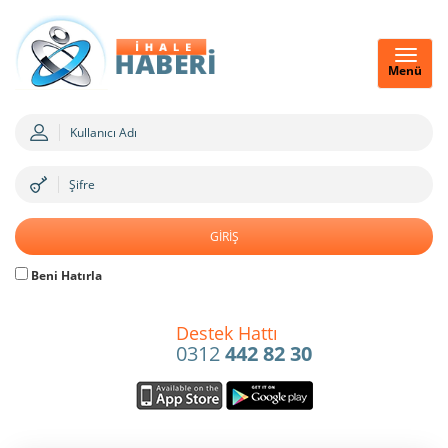
Menü
Beni Hatırla
Destek Hattı
0312
442 82 30