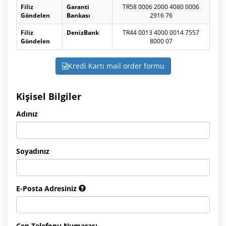
Filiz
Garanti
TR58 0006 2000 4080 0006
Göndelen
Bankası
2916 76
Filiz
DenizBank
TR44 0013 4000 0014 7557
Göndelen
8000 07
Kredi Kartı mail order formu
Kişisel Bilgiler
Adınız
Soyadınız
E-Posta Adresiniz
Cep Telefonu Numarası