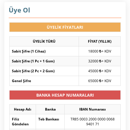
Üye Ol
ÜYELİK FİYATLARI
ÜYELİK TÜRÜ
FİYAT (YILLIK)
Sabit Şifre (1 Cihaz)
18000
+ KDV
Sabit Şifre (1 Pc + 1 Gsm)
32000
+ KDV
Sabit Şifre (2 Pc + 2 Gsm)
45000
+ KDV
Genel Şifre
65000
+ KDV
BANKA HESAP NUMARALARI
Hesap Adı
Banka
IBAN Numarası
Filiz
Teb Bankası
TR85 0003 2000 0000 0068
Göndelen
9401 71