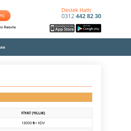
Destek Hattı
0312
442 82 30
i Hatırla
ası
FİYAT (YILLIK)
18000
+ KDV