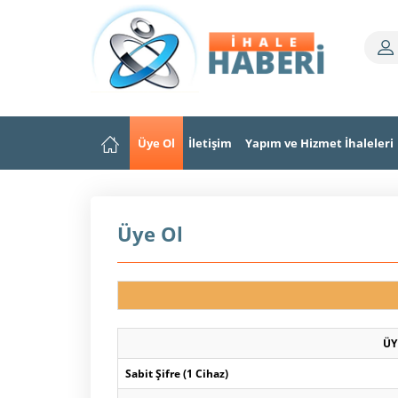
Üye Ol
İletişim
Yapım ve Hizmet İhaleleri
Üye Ol
ÜY
Sabit Şifre (1 Cihaz)