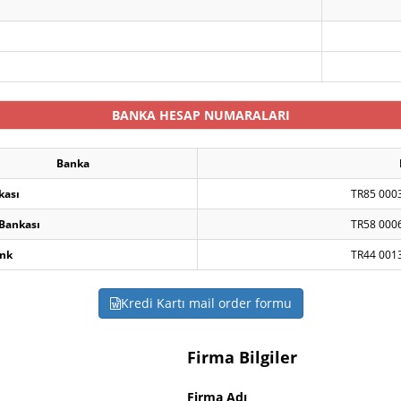
BANKA HESAP NUMARALARI
Banka
kası
TR85 000
 Bankası
TR58 000
nk
TR44 001
Kredi Kartı mail order formu
Firma Bilgiler
Firma Adı