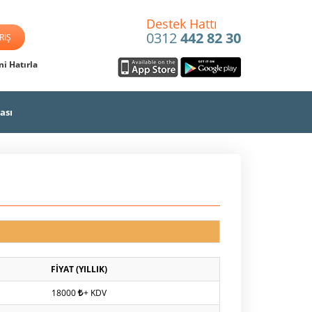
Destek Hattı
0312
442 82 30
i Hatırla
ası
FİYAT (YILLIK)
18000
+ KDV