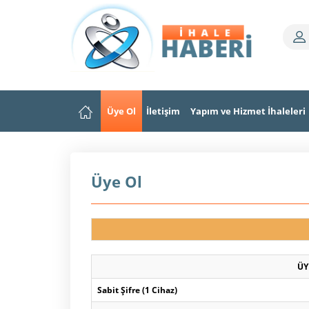
Üye Ol
İletişim
Yapım ve Hizmet İhaleleri
Üye Ol
ÜY
Sabit Şifre (1 Cihaz)