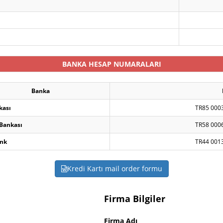
BANKA HESAP NUMARALARI
Banka
kası
TR85 000
 Bankası
TR58 000
nk
TR44 001
Kredi Kartı mail order formu
Firma Bilgiler
Firma Adı