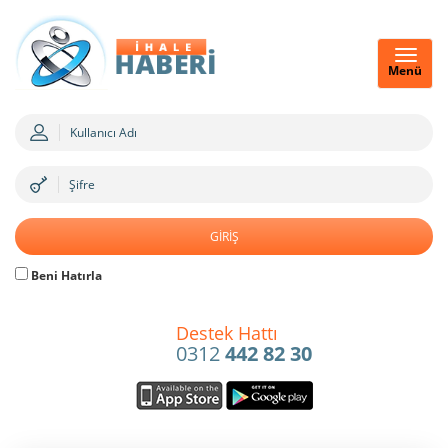
Menü
Beni Hatırla
Destek Hattı
0312
442 82 30