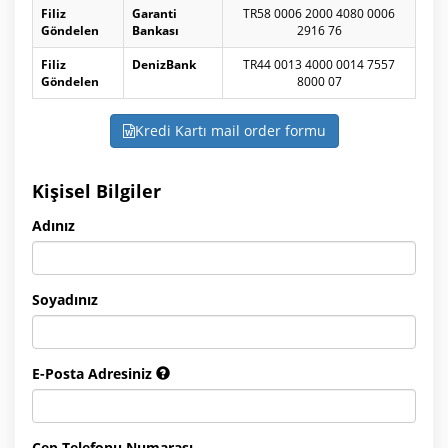
Filiz
Garanti
TR58 0006 2000 4080 0006
Göndelen
Bankası
2916 76
Filiz
DenizBank
TR44 0013 4000 0014 7557
Göndelen
8000 07
Kredi Kartı mail order formu
Kişisel Bilgiler
Adınız
Soyadınız
E-Posta Adresiniz
Cep Telefonu Numarası