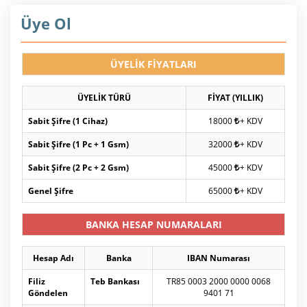
Üye Ol
ÜYELİK FİYATLARI
ÜYELİK TÜRÜ
FİYAT (YILLIK)
Sabit Şifre (1 Cihaz)
18000
+ KDV
Sabit Şifre (1 Pc + 1 Gsm)
32000
+ KDV
Sabit Şifre (2 Pc + 2 Gsm)
45000
+ KDV
Genel Şifre
65000
+ KDV
BANKA HESAP NUMARALARI
Hesap Adı
Banka
IBAN Numarası
Filiz
Teb Bankası
TR85 0003 2000 0000 0068
Göndelen
9401 71