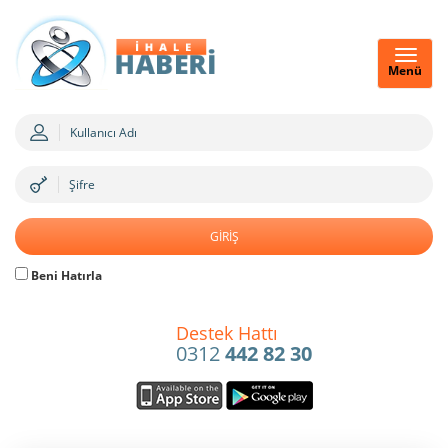
Menü
Beni Hatırla
Destek Hattı
0312
442 82 30