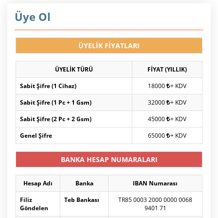
Üye Ol
ÜYELİK FİYATLARI
ÜYELİK TÜRÜ
FİYAT (YILLIK)
Sabit Şifre (1 Cihaz)
18000
+ KDV
Sabit Şifre (1 Pc + 1 Gsm)
32000
+ KDV
Sabit Şifre (2 Pc + 2 Gsm)
45000
+ KDV
Genel Şifre
65000
+ KDV
BANKA HESAP NUMARALARI
Hesap Adı
Banka
IBAN Numarası
Filiz
Teb Bankası
TR85 0003 2000 0000 0068
Göndelen
9401 71