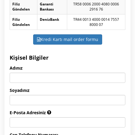
Filiz
Garanti
TR58 0006 2000 4080 0006
Göndelen
Bankası
2916 76
Filiz
DenizBank
TR44 0013 4000 0014 7557
Göndelen
8000 07
Kredi Kartı mail order formu
Kişisel Bilgiler
Adınız
Soyadınız
E-Posta Adresiniz
Cep Telefonu Numarası