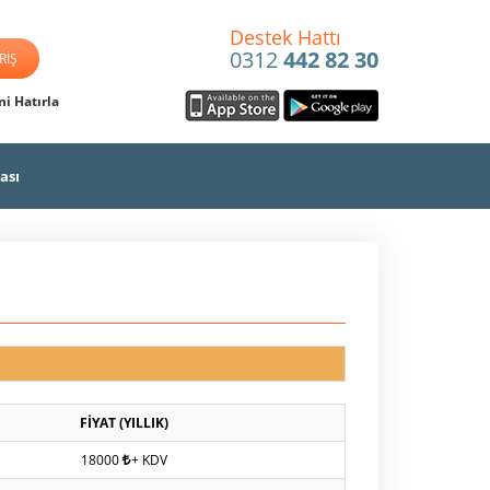
Destek Hattı
0312
442 82 30
i Hatırla
ası
FİYAT (YILLIK)
18000
+ KDV