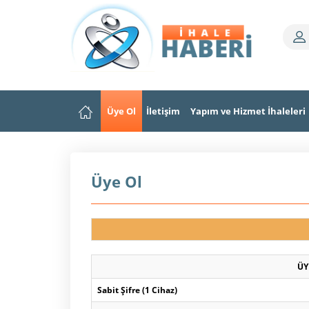
Üye Ol
İletişim
Yapım ve Hizmet İhaleleri
Üye Ol
ÜY
Sabit Şifre (1 Cihaz)