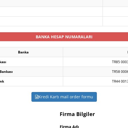
BANKA HESAP NUMARALARI
Banka
kası
TR85 000
 Bankası
TR58 000
nk
TR44 001
Kredi Kartı mail order formu
Firma Bilgiler
Firma Adı