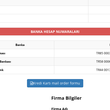
BANKA HESAP NUMARALARI
Banka
kası
TR85 000
 Bankası
TR58 000
nk
TR44 001
Kredi Kartı mail order formu
Firma Bilgiler
Firma Adı