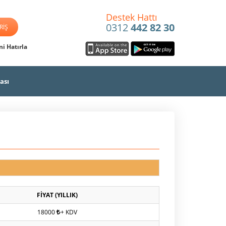
Destek Hattı
0312
442 82 30
i Hatırla
ası
FİYAT (YILLIK)
18000
+ KDV