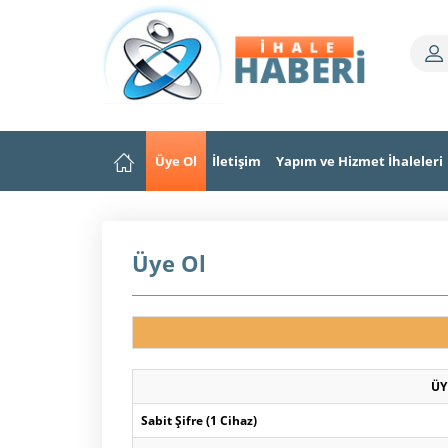
Üye Ol
İletişim
Yapım ve Hizmet İhaleleri
Üye Ol
ÜY
Sabit Şifre (1 Cihaz)