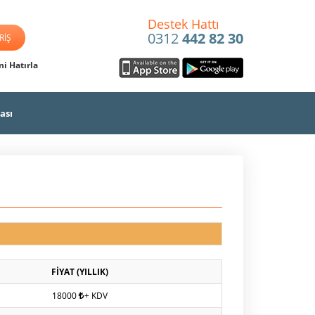
Destek Hattı
0312
442 82 30
i Hatırla
ası
FİYAT (YILLIK)
18000
+ KDV