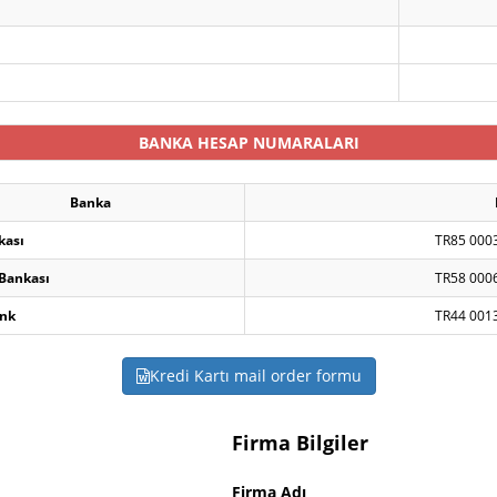
BANKA HESAP NUMARALARI
Banka
kası
TR85 000
 Bankası
TR58 000
nk
TR44 001
Kredi Kartı mail order formu
Firma Bilgiler
Firma Adı