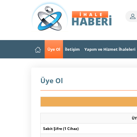
Üye Ol
İletişim
Yapım ve Hizmet İhaleleri
Üye Ol
ÜY
Sabit Şifre (1 Cihaz)