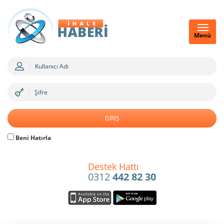
Menü
Beni Hatırla
Destek Hattı
0312
442 82 30