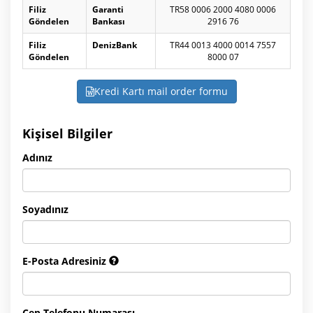
Filiz
Garanti
TR58 0006 2000 4080 0006
Göndelen
Bankası
2916 76
Filiz
DenizBank
TR44 0013 4000 0014 7557
Göndelen
8000 07
Kredi Kartı mail order formu
Kişisel Bilgiler
Adınız
Soyadınız
E-Posta Adresiniz
Cep Telefonu Numarası