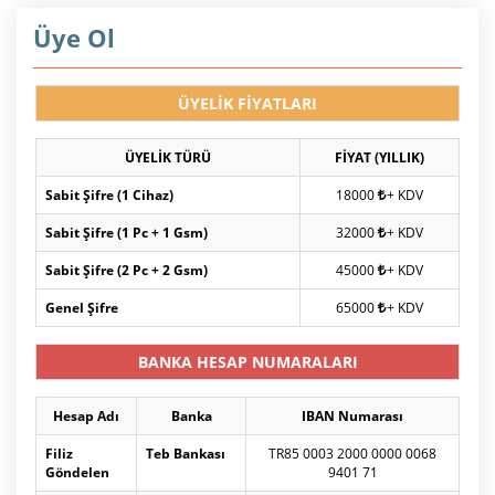
Üye Ol
ÜYELİK FİYATLARI
ÜYELİK TÜRÜ
FİYAT (YILLIK)
Sabit Şifre (1 Cihaz)
18000
+ KDV
Sabit Şifre (1 Pc + 1 Gsm)
32000
+ KDV
Sabit Şifre (2 Pc + 2 Gsm)
45000
+ KDV
Genel Şifre
65000
+ KDV
BANKA HESAP NUMARALARI
Hesap Adı
Banka
IBAN Numarası
Filiz
Teb Bankası
TR85 0003 2000 0000 0068
Göndelen
9401 71