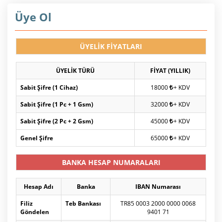
Üye Ol
ÜYELİK FİYATLARI
ÜYELİK TÜRÜ
FİYAT (YILLIK)
Sabit Şifre (1 Cihaz)
18000
+ KDV
Sabit Şifre (1 Pc + 1 Gsm)
32000
+ KDV
Sabit Şifre (2 Pc + 2 Gsm)
45000
+ KDV
Genel Şifre
65000
+ KDV
BANKA HESAP NUMARALARI
Hesap Adı
Banka
IBAN Numarası
Filiz
Teb Bankası
TR85 0003 2000 0000 0068
Göndelen
9401 71