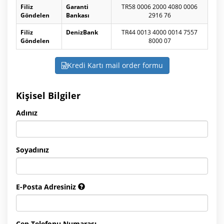
Filiz
Garanti
TR58 0006 2000 4080 0006
Göndelen
Bankası
2916 76
Filiz
DenizBank
TR44 0013 4000 0014 7557
Göndelen
8000 07
Kredi Kartı mail order formu
Kişisel Bilgiler
Adınız
Soyadınız
E-Posta Adresiniz
Cep Telefonu Numarası