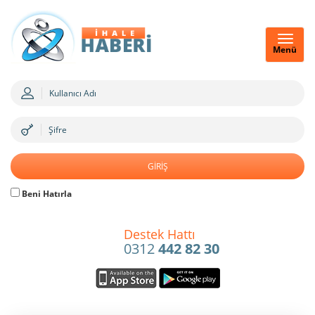
Menü
Beni Hatırla
Destek Hattı
0312
442 82 30