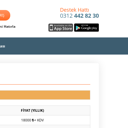
Destek Hattı
0312
442 82 30
i Hatırla
ası
FİYAT (YILLIK)
18000
+ KDV