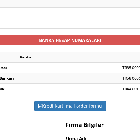
BANKA HESAP NUMARALARI
Banka
kası
TR85 000
 Bankası
TR58 000
nk
TR44 001
Kredi Kartı mail order formu
Firma Bilgiler
Firma Adı