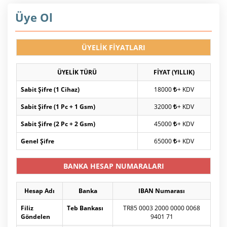
Üye Ol
ÜYELİK FİYATLARI
ÜYELİK TÜRÜ
FİYAT (YILLIK)
Sabit Şifre (1 Cihaz)
18000
+ KDV
Sabit Şifre (1 Pc + 1 Gsm)
32000
+ KDV
Sabit Şifre (2 Pc + 2 Gsm)
45000
+ KDV
Genel Şifre
65000
+ KDV
BANKA HESAP NUMARALARI
Hesap Adı
Banka
IBAN Numarası
Filiz
Teb Bankası
TR85 0003 2000 0000 0068
Göndelen
9401 71