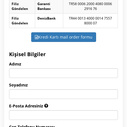
Filiz
Garanti
TR58 0006 2000 4080 0006
Göndelen
Bankası
2916 76
Filiz
DenizBank
TR44 0013 4000 0014 7557
Göndelen
8000 07
Kredi Kartı mail order formu
Kişisel Bilgiler
Adınız
Soyadınız
E-Posta Adresiniz
Cep Telefonu Numarası