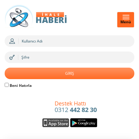
Menü
Beni Hatırla
Destek Hattı
0312
442 82 30