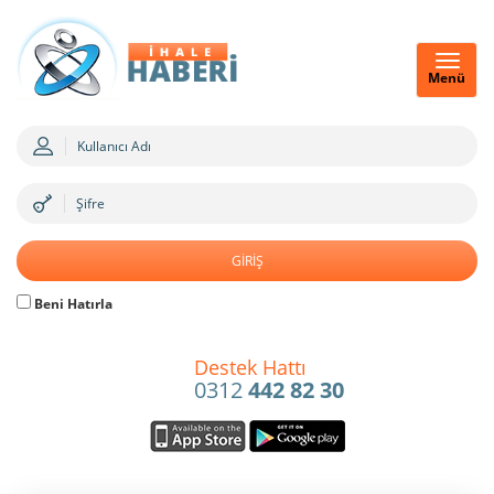
Menü
Beni Hatırla
Destek Hattı
0312
442 82 30