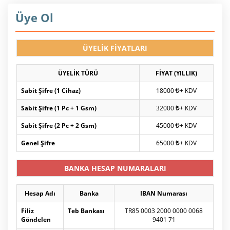
Üye Ol
ÜYELİK FİYATLARI
ÜYELİK TÜRÜ
FİYAT (YILLIK)
Sabit Şifre (1 Cihaz)
18000
+ KDV
Sabit Şifre (1 Pc + 1 Gsm)
32000
+ KDV
Sabit Şifre (2 Pc + 2 Gsm)
45000
+ KDV
Genel Şifre
65000
+ KDV
BANKA HESAP NUMARALARI
Hesap Adı
Banka
IBAN Numarası
Filiz
Teb Bankası
TR85 0003 2000 0000 0068
Göndelen
9401 71