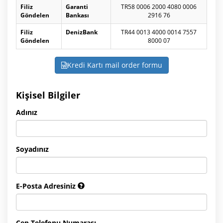
Filiz
Garanti
TR58 0006 2000 4080 0006
Göndelen
Bankası
2916 76
Filiz
DenizBank
TR44 0013 4000 0014 7557
Göndelen
8000 07
Kredi Kartı mail order formu
Kişisel Bilgiler
Adınız
Soyadınız
E-Posta Adresiniz
Cep Telefonu Numarası