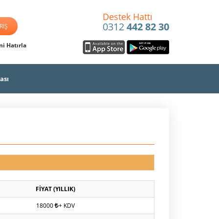
Destek Hattı
0312
442 82 30
i Hatırla
ası
FİYAT (YILLIK)
18000
+ KDV