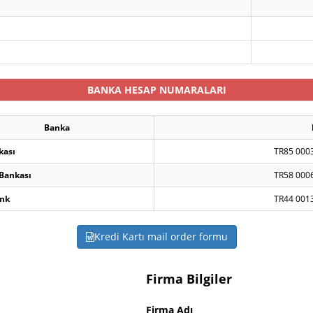
BANKA HESAP NUMARALARI
Banka
kası
TR85 000
 Bankası
TR58 000
nk
TR44 001
Kredi Kartı mail order formu
Firma Bilgiler
Firma Adı