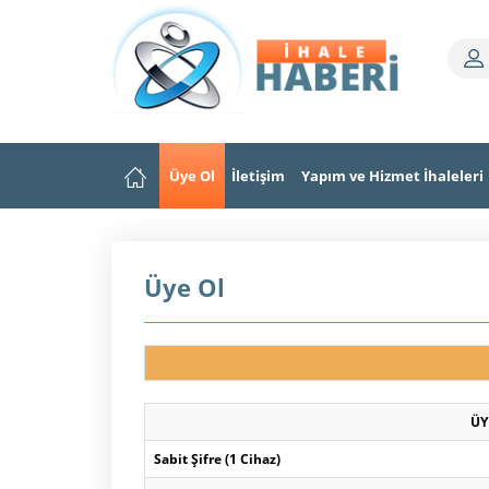
Üye Ol
İletişim
Yapım ve Hizmet İhaleleri
Üye Ol
ÜY
Sabit Şifre (1 Cihaz)