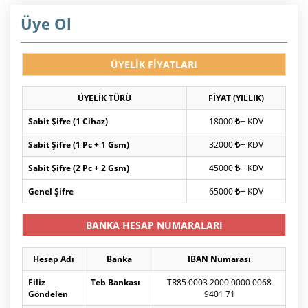
Üye Ol
ÜYELİK FİYATLARI
ÜYELİK TÜRÜ
FİYAT (YILLIK)
Sabit Şifre (1 Cihaz)
18000
+ KDV
Sabit Şifre (1 Pc + 1 Gsm)
32000
+ KDV
Sabit Şifre (2 Pc + 2 Gsm)
45000
+ KDV
Genel Şifre
65000
+ KDV
BANKA HESAP NUMARALARI
Hesap Adı
Banka
IBAN Numarası
Filiz
Teb Bankası
TR85 0003 2000 0000 0068
Göndelen
9401 71