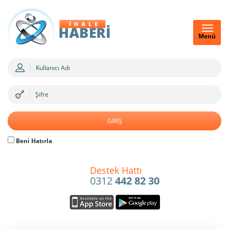
Menü
Beni Hatırla
Destek Hattı
0312
442 82 30