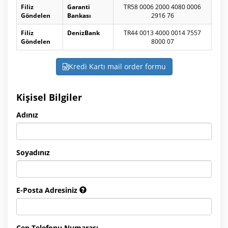
Filiz
Garanti
TR58 0006 2000 4080 0006
Göndelen
Bankası
2916 76
Filiz
DenizBank
TR44 0013 4000 0014 7557
Göndelen
8000 07
Kredi Kartı mail order formu
Kişisel Bilgiler
Adınız
Soyadınız
E-Posta Adresiniz
Cep Telefonu Numarası