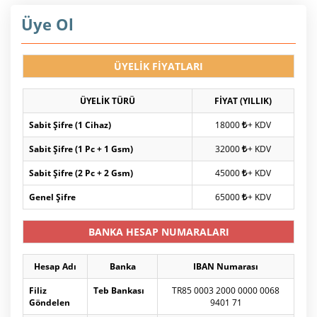
Üye Ol
ÜYELİK FİYATLARI
ÜYELİK TÜRÜ
FİYAT (YILLIK)
Sabit Şifre (1 Cihaz)
18000
+ KDV
Sabit Şifre (1 Pc + 1 Gsm)
32000
+ KDV
Sabit Şifre (2 Pc + 2 Gsm)
45000
+ KDV
Genel Şifre
65000
+ KDV
BANKA HESAP NUMARALARI
Hesap Adı
Banka
IBAN Numarası
Filiz
Teb Bankası
TR85 0003 2000 0000 0068
Göndelen
9401 71