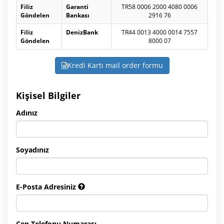
Filiz
Garanti
TR58 0006 2000 4080 0006
Göndelen
Bankası
2916 76
Filiz
DenizBank
TR44 0013 4000 0014 7557
Göndelen
8000 07
Kredi Kartı mail order formu
Kişisel Bilgiler
Adınız
Soyadınız
E-Posta Adresiniz
Cep Telefonu Numarası