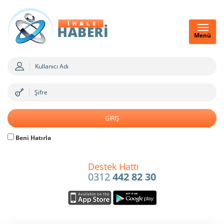
Menü
Beni Hatırla
Destek Hattı
0312
442 82 30