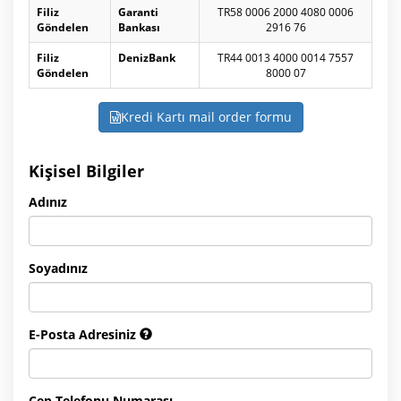
Filiz
Garanti
TR58 0006 2000 4080 0006
Göndelen
Bankası
2916 76
Filiz
DenizBank
TR44 0013 4000 0014 7557
Göndelen
8000 07
Kredi Kartı mail order formu
Kişisel Bilgiler
Adınız
Soyadınız
E-Posta Adresiniz
Cep Telefonu Numarası