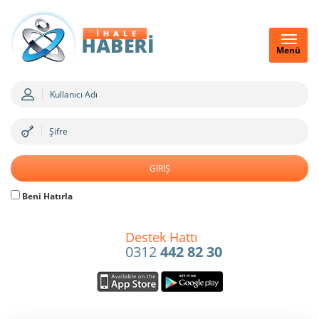
Menü
Beni Hatırla
Destek Hattı
0312
442 82 30