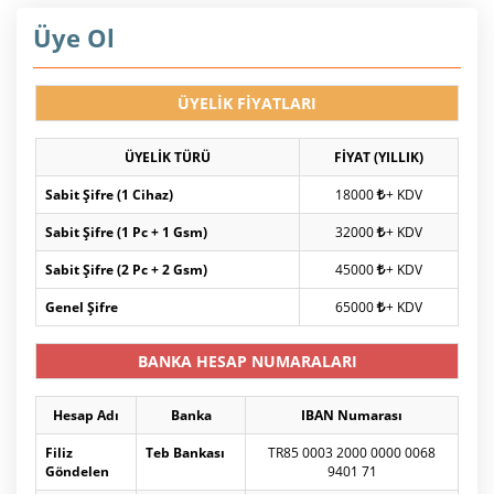
Üye Ol
ÜYELİK FİYATLARI
ÜYELİK TÜRÜ
FİYAT (YILLIK)
Sabit Şifre (1 Cihaz)
18000
+ KDV
Sabit Şifre (1 Pc + 1 Gsm)
32000
+ KDV
Sabit Şifre (2 Pc + 2 Gsm)
45000
+ KDV
Genel Şifre
65000
+ KDV
BANKA HESAP NUMARALARI
Hesap Adı
Banka
IBAN Numarası
Filiz
Teb Bankası
TR85 0003 2000 0000 0068
Göndelen
9401 71