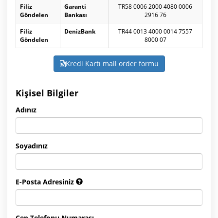
Filiz
Garanti
TR58 0006 2000 4080 0006
Göndelen
Bankası
2916 76
Filiz
DenizBank
TR44 0013 4000 0014 7557
Göndelen
8000 07
Kredi Kartı mail order formu
Kişisel Bilgiler
Adınız
Soyadınız
E-Posta Adresiniz
Cep Telefonu Numarası