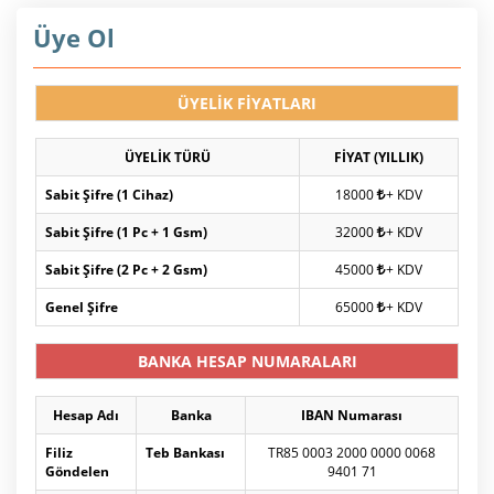
Üye Ol
ÜYELİK FİYATLARI
ÜYELİK TÜRÜ
FİYAT (YILLIK)
Sabit Şifre (1 Cihaz)
18000
+ KDV
Sabit Şifre (1 Pc + 1 Gsm)
32000
+ KDV
Sabit Şifre (2 Pc + 2 Gsm)
45000
+ KDV
Genel Şifre
65000
+ KDV
BANKA HESAP NUMARALARI
Hesap Adı
Banka
IBAN Numarası
Filiz
Teb Bankası
TR85 0003 2000 0000 0068
Göndelen
9401 71