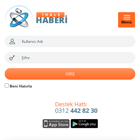
Menü
Beni Hatırla
Destek Hattı
0312
442 82 30