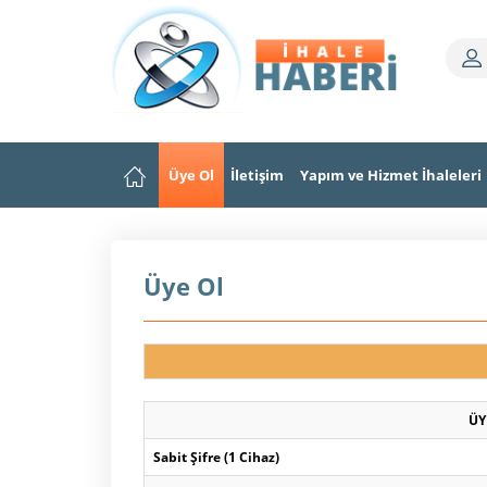
Üye Ol
İletişim
Yapım ve Hizmet İhaleleri
Üye Ol
ÜY
Sabit Şifre (1 Cihaz)