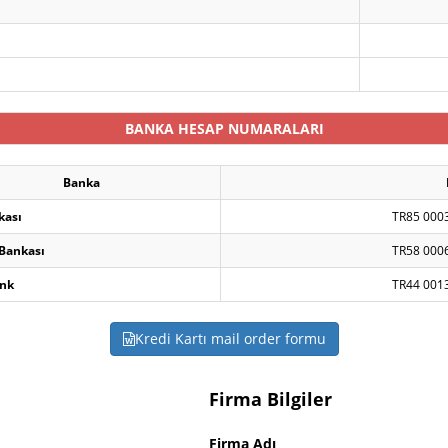
BANKA HESAP NUMARALARI
Banka
kası
TR85 000
 Bankası
TR58 000
nk
TR44 001
Kredi Kartı mail order formu
Firma Bilgiler
Firma Adı