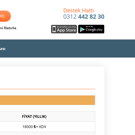
Destek Hattı
0312
442 82 30
i Hatırla
ası
FİYAT (YILLIK)
18000
+ KDV